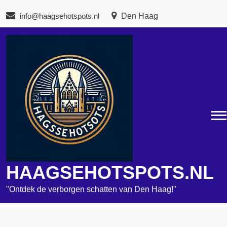
Naar
info@haagsehotspots.nl
Den Haag
de
inhoud
gaan
HAAGSEHOTSPOTS.NL
"Ontdek de verborgen schatten van Den Haag!"