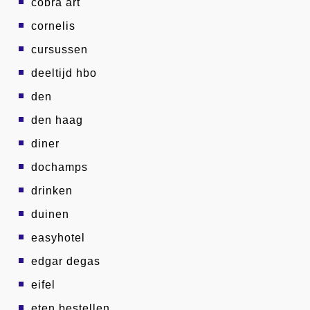
cobra art
cornelis
cursussen
deeltijd hbo
den
den haag
diner
dochamps
drinken
duinen
easyhotel
edgar degas
eifel
eten bestellen