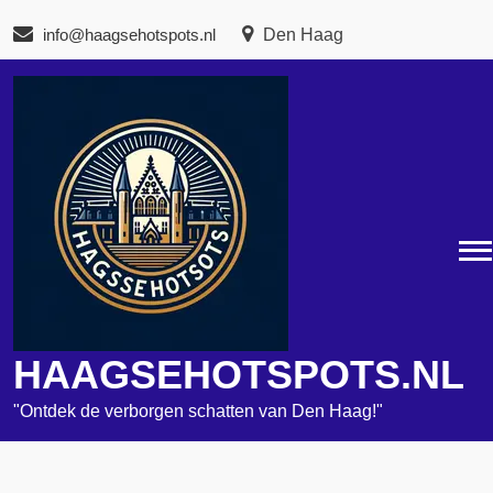
Naar
info@haagsehotspots.nl
Den Haag
de
inhoud
gaan
HAAGSEHOTSPOTS.NL
"Ontdek de verborgen schatten van Den Haag!"