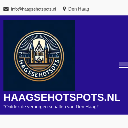
Naar
info@haagsehotspots.nl
Den Haag
de
inhoud
gaan
HAAGSEHOTSPOTS.NL
"Ontdek de verborgen schatten van Den Haag!"