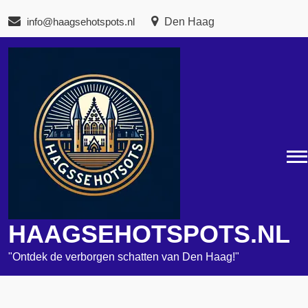
Naar
info@haagsehotspots.nl
Den Haag
de
inhoud
gaan
HAAGSEHOTSPOTS.NL
"Ontdek de verborgen schatten van Den Haag!"