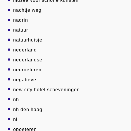
musea voor schone kunsten
nachtje weg
nadrin
natuur
natuurhuisje
nederland
nederlandse
neeroeteren
negatieve
new city hotel scheveningen
nh
nh den haag
nl
opoeteren