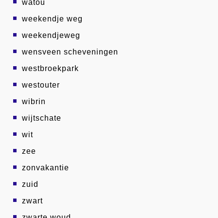
watou
weekendje weg
weekendjeweg
wensveen scheveningen
westbroekpark
westouter
wibrin
wijtschate
wit
zee
zonvakantie
zuid
zwart
zwarte woud