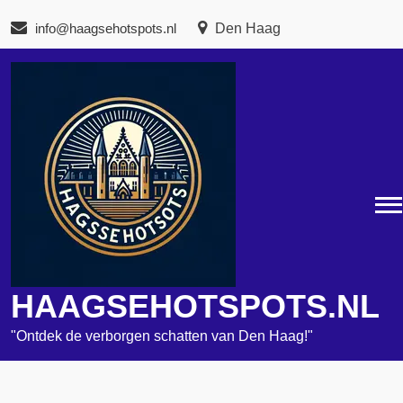
Naar
info@haagsehotspots.nl
Den Haag
de
inhoud
gaan
HAAGSEHOTSPOTS.NL
"Ontdek de verborgen schatten van Den Haag!"