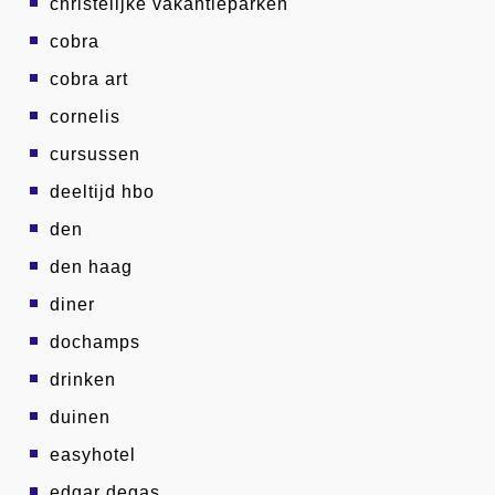
christelijke vakantieparken
cobra
cobra art
cornelis
cursussen
deeltijd hbo
den
den haag
diner
dochamps
drinken
duinen
easyhotel
edgar degas