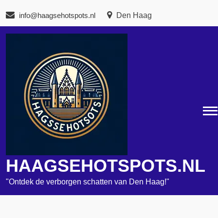
Naar
info@haagsehotspots.nl
Den Haag
de
inhoud
gaan
HAAGSEHOTSPOTS.NL
"Ontdek de verborgen schatten van Den Haag!"