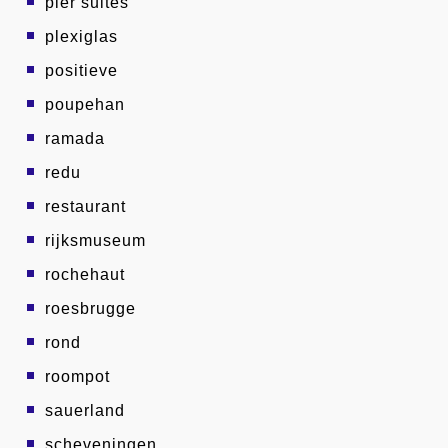
pier suites
plexiglas
positieve
poupehan
ramada
redu
restaurant
rijksmuseum
rochehaut
roesbrugge
rond
roompot
sauerland
scheveningen