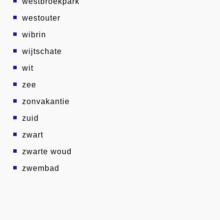
westbroekpark
westouter
wibrin
wijtschate
wit
zee
zonvakantie
zuid
zwart
zwarte woud
zwembad