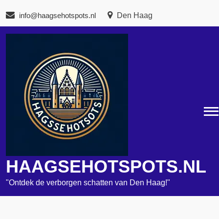
Naar
info@haagsehotspots.nl
Den Haag
de
inhoud
gaan
HAAGSEHOTSPOTS.NL
"Ontdek de verborgen schatten van Den Haag!"