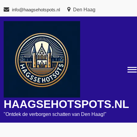
Naar
info@haagsehotspots.nl
Den Haag
de
inhoud
gaan
HAAGSEHOTSPOTS.NL
"Ontdek de verborgen schatten van Den Haag!"