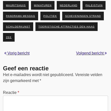
MAURITSHUIS
MINIATUREN
NEDERLAND
PALEISTUIN
PANORAMA MESDAG
POLITIEK
SCHEVENINGEN STRAND
SCHILDERKUNST
TOERISTISCHE ATTRACTIES DEN HAAG
ZEE
Vorig bericht
Volgend bericht
Geef een reactie
Het e-mailadres wordt niet gepubliceerd.
Vereiste velden
zijn gemarkeerd met
*
Reactie
*