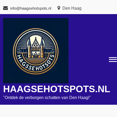
Naar
info@haagsehotspots.nl
Den Haag
de
inhoud
gaan
HAAGSEHOTSPOTS.NL
"Ontdek de verborgen schatten van Den Haag!"