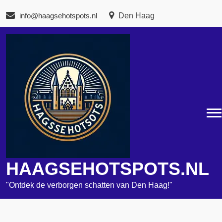
Naar
info@haagsehotspots.nl
Den Haag
de
inhoud
gaan
HAAGSEHOTSPOTS.NL
"Ontdek de verborgen schatten van Den Haag!"