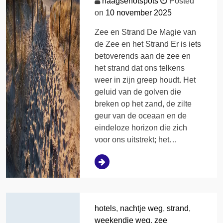
haagsehotspots
Posted
on
10 november 2025
Zee en Strand De Magie van
de Zee en het Strand Er is iets
betoverends aan de zee en
het strand dat ons telkens
weer in zijn greep houdt. Het
geluid van de golven die
breken op het zand, de zilte
geur van de oceaan en de
eindeloze horizon die zich
voor ons uitstrekt; het…
hotels
,
nachtje weg
,
strand
,
weekendje weg
,
zee