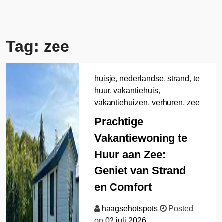
Tag:
zee
huisje
,
nederlandse
,
strand
,
te
huur
,
vakantiehuis
,
vakantiehuizen
,
verhuren
,
zee
Prachtige
Vakantiewoning te
Huur aan Zee:
Geniet van Strand
en Comfort
haagsehotspots
Posted
on
02 juli 2026