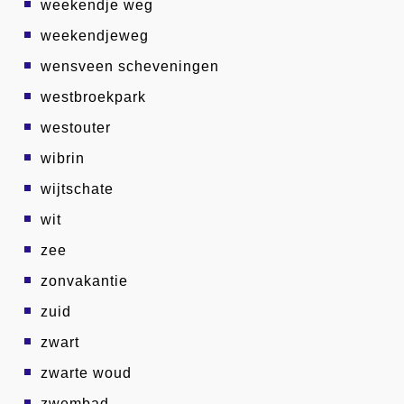
weekendje weg
weekendjeweg
wensveen scheveningen
westbroekpark
westouter
wibrin
wijtschate
wit
zee
zonvakantie
zuid
zwart
zwarte woud
zwembad