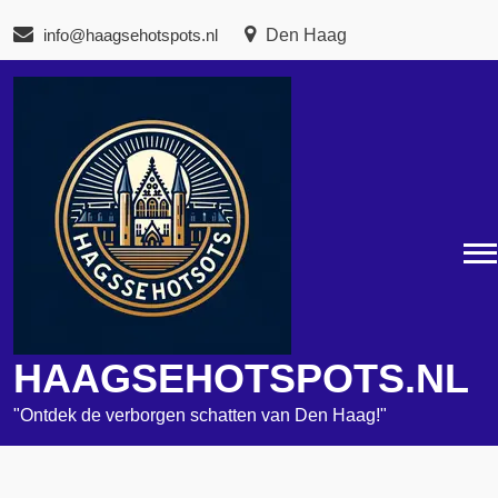
Naar
info@haagsehotspots.nl
Den Haag
de
inhoud
gaan
HAAGSEHOTSPOTS.NL
"Ontdek de verborgen schatten van Den Haag!"