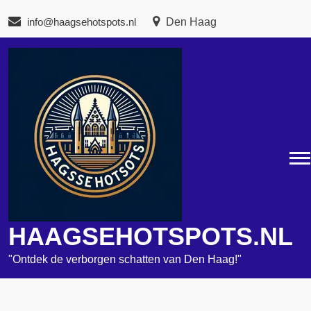
Naar
info@haagsehotspots.nl
Den Haag
de
inhoud
gaan
HAAGSEHOTSPOTS.NL
"Ontdek de verborgen schatten van Den Haag!"