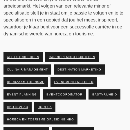
arbeidsmarkt. Het volgen van een relevante minor of
specialisatie stelt je in staat om je passie te volgen en je te
specialiseren in een gebied dat jou het meest inspireert,
waardoor je klaar bent voor een succesvolle carrière in de
dynamische wereld van horeca en toerisme.
AFGESTUDEERDEN
CARRIÈREMOGELIJKHEDEN
CULINAIR MANAGEMENT
DESTINATION MARKETING
DUURZAAM TOERISME
EVENEMENTENBEHEER
EVENT PLANNING
EVENTCOÖRDINATOR
GASTVRIJHEID
HBO-NIVEAU
HORECA
HORECA EN TOERISME OPLEIDING HBO