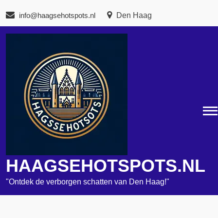
Naar
info@haagsehotspots.nl
Den Haag
de
inhoud
gaan
HAAGSEHOTSPOTS.NL
"Ontdek de verborgen schatten van Den Haag!"