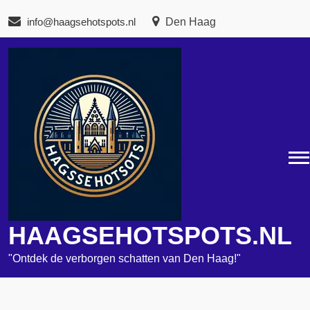
Naar
info@haagsehotspots.nl
Den Haag
de
inhoud
gaan
HAAGSEHOTSPOTS.NL
"Ontdek de verborgen schatten van Den Haag!"