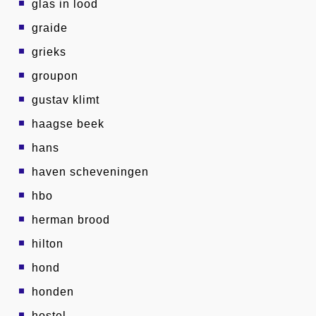
glas in lood
graide
grieks
groupon
gustav klimt
haagse beek
hans
haven scheveningen
hbo
herman brood
hilton
hond
honden
hostel