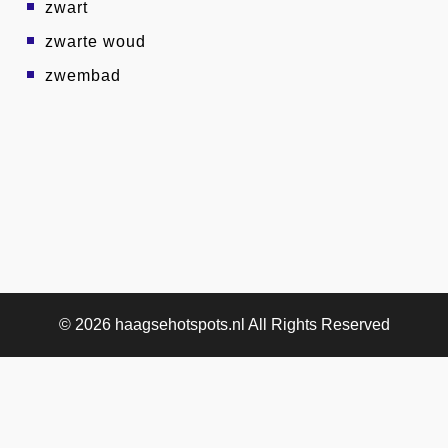
zwart
zwarte woud
zwembad
© 2026
haagsehotspots.nl
All Rights Reserved