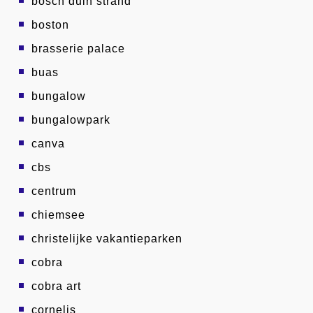
bosch duin strand
boston
brasserie palace
buas
bungalow
bungalowpark
canva
cbs
centrum
chiemsee
christelijke vakantieparken
cobra
cobra art
cornelis