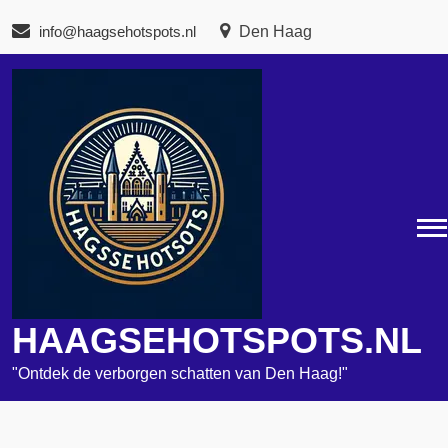
Naar
info@haagsehotspots.nl
Den Haag
de
inhoud
gaan
HAAGSEHOTSPOTS.NL
"Ontdek de verborgen schatten van Den Haag!"