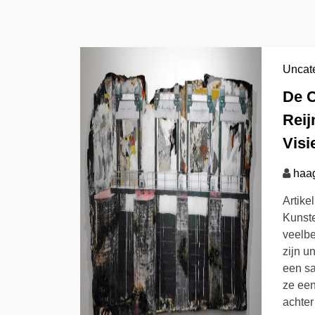
Uncat
De C
Reij
Visi
haa
Artike
Kunste
veelbe
zijn un
een sa
ze een
achter