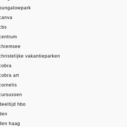
bungalowpark
canva
cbs
centrum
chiemsee
christelijke vakantieparken
cobra
cobra art
cornelis
cursussen
deeltijd hbo
den
den haag