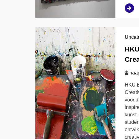
Uncat
HKU
Crea
haa
HKU B
Creat
voor d
inspir
kunst
studen
ontwik
creati