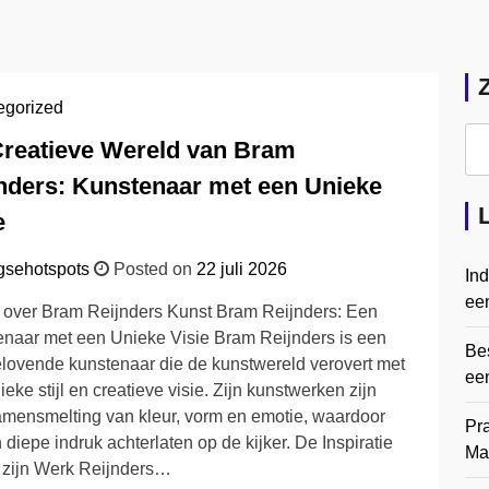
egorized
reatieve Wereld van Bram
nders: Kunstenaar met een Unieke
e
gsehotspots
Posted on
22 juli 2026
In
een
l over Bram Reijnders Kunst Bram Reijnders: Een
naar met een Unieke Visie Bram Reijnders is een
Bes
lovende kunstenaar die de kunstwereld verovert met
ee
ieke stijl en creatieve visie. Zijn kunstwerken zijn
mensmelting van kleur, vorm en emotie, waardoor
Pr
 diepe indruk achterlaten op de kijker. De Inspiratie
Ma
 zijn Werk Reijnders…