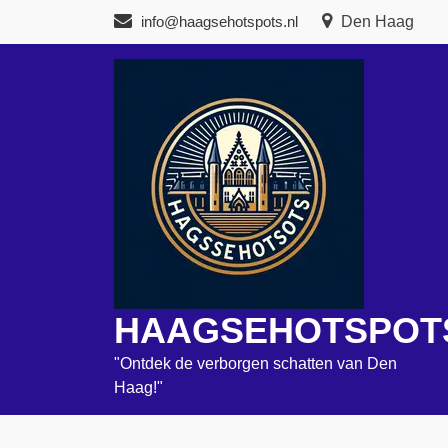
Naar
info@haagsehotspots.nl
Den Haag
de
inhoud
gaan
HAAGSEHOTSPOT
"Ontdek de verborgen schatten van Den
Haag!"