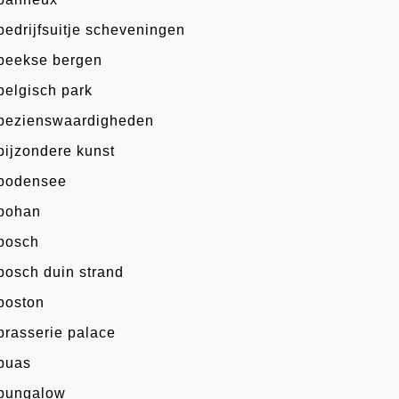
bedrijfsuitje scheveningen
beekse bergen
belgisch park
bezienswaardigheden
bijzondere kunst
bodensee
bohan
bosch
bosch duin strand
boston
brasserie palace
buas
bungalow