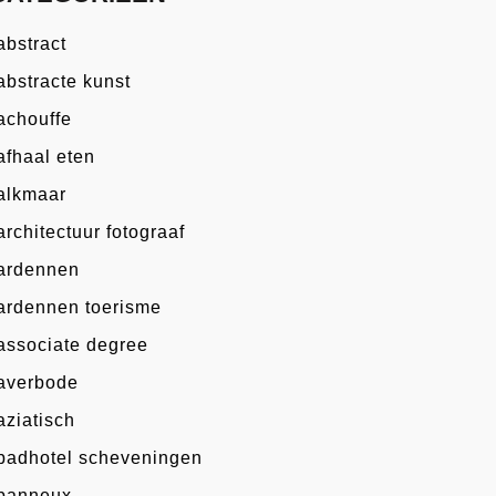
abstract
abstracte kunst
achouffe
afhaal eten
alkmaar
architectuur fotograaf
ardennen
ardennen toerisme
associate degree
averbode
aziatisch
badhotel scheveningen
banneux