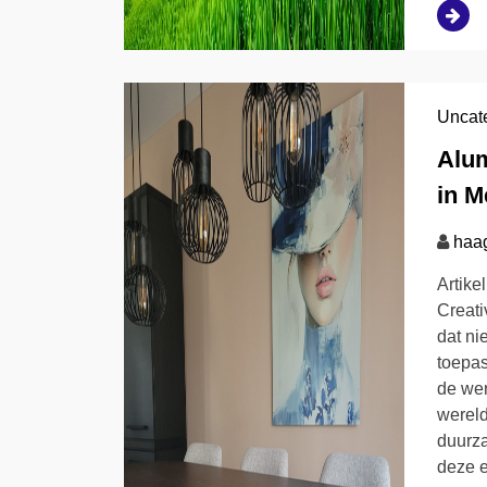
Uncat
Alum
in M
haa
Artike
Creati
dat ni
toepas
de wer
wereld
duurza
deze 