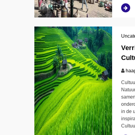
Uncat
Verr
Cult
haa
Cultuu
Natuu
samens
onderd
in de 
inspir
Cultuu