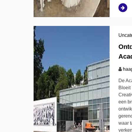
Uncat
Ontd
Aca
haa
De Aca
Bloeit
Creati
een br
ontwik
gereno
waar t
verken