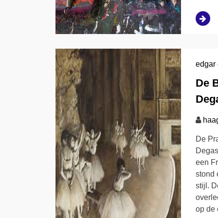
edgar
De 
Dega
haa
De Pr
Degas,
een Fr
stond 
stijl.
overle
op de