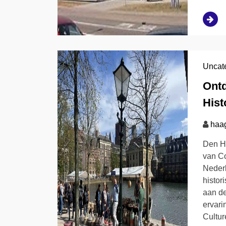
Uncat
Ontd
Hist
haa
Den H
van Co
Nederl
histor
aan de
ervari
Cultu