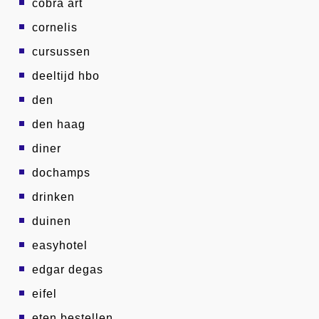
cobra art
cornelis
cursussen
deeltijd hbo
den
den haag
diner
dochamps
drinken
duinen
easyhotel
edgar degas
eifel
eten bestellen