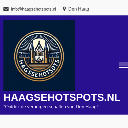
Naar
info@haagsehotspots.nl
Den Haag
de
inhoud
gaan
HAAGSEHOTSPOTS.NL
"Ontdek de verborgen schatten van Den Haag!"