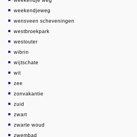
weekendje weg
weekendjeweg
wensveen scheveningen
westbroekpark
westouter
wibrin
wijtschate
wit
zee
zonvakantie
zuid
zwart
zwarte woud
zwembad