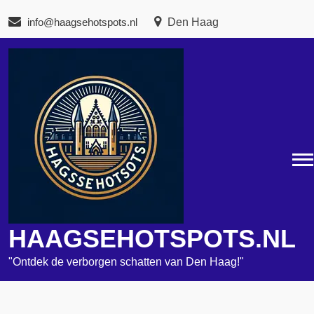
Naar
info@haagsehotspots.nl
Den Haag
de
inhoud
gaan
HAAGSEHOTSPOTS.NL
"Ontdek de verborgen schatten van Den Haag!"