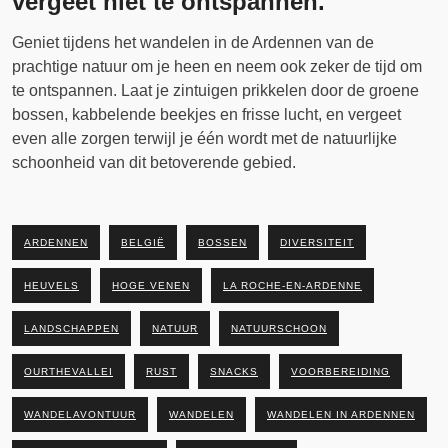
vergeet niet te ontspannen.
Geniet tijdens het wandelen in de Ardennen van de
prachtige natuur om je heen en neem ook zeker de tijd om
te ontspannen. Laat je zintuigen prikkelen door de groene
bossen, kabbelende beekjes en frisse lucht, en vergeet
even alle zorgen terwijl je één wordt met de natuurlijke
schoonheid van dit betoverende gebied.
ARDENNEN
BELGIË
BOSSEN
DIVERSITEIT
HEUVELS
HOGE VENEN
LA ROCHE-EN-ARDENNE
LANDSCHAPPEN
NATUUR
NATUURSCHOON
OURTHEVALLEI
RUST
SNACKS
VOORBEREIDING
WANDELAVONTUUR
WANDELEN
WANDELEN IN ARDENNEN