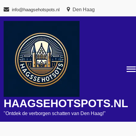
Naar
info@haagsehotspots.nl
Den Haag
de
inhoud
gaan
HAAGSEHOTSPOTS.NL
"Ontdek de verborgen schatten van Den Haag!"