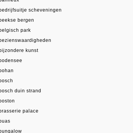
bedrijfsuitje scheveningen
beekse bergen
belgisch park
bezienswaardigheden
bijzondere kunst
bodensee
bohan
bosch
bosch duin strand
boston
brasserie palace
buas
bungalow