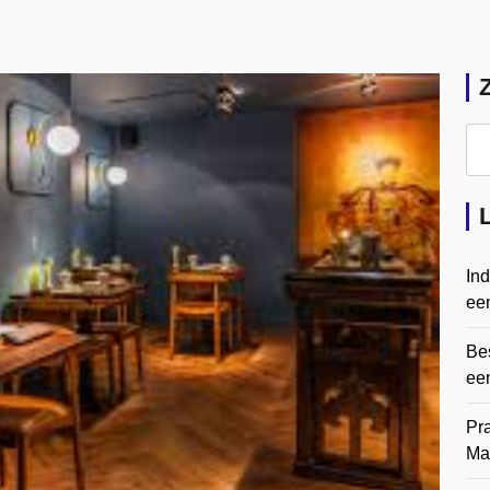
In
een
Bes
ee
Pr
Ma