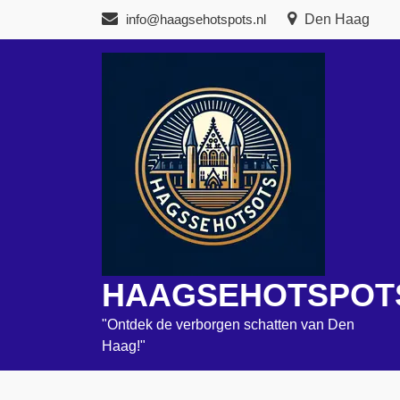
Naar
info@haagsehotspots.nl
Den Haag
de
inhoud
gaan
HAAGSEHOTSPOT
"Ontdek de verborgen schatten van Den
Haag!"