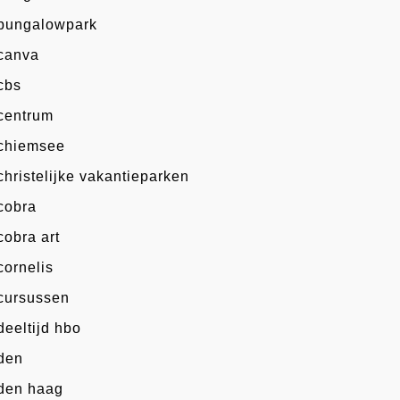
bungalowpark
canva
cbs
centrum
chiemsee
christelijke vakantieparken
cobra
cobra art
cornelis
cursussen
deeltijd hbo
den
den haag