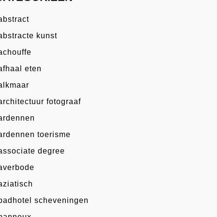
abstract
abstracte kunst
achouffe
afhaal eten
alkmaar
architectuur fotograaf
ardennen
ardennen toerisme
associate degree
averbode
aziatisch
badhotel scheveningen
banneux