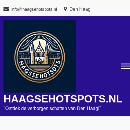
Naar
info@haagsehotspots.nl
Den Haag
de
inhoud
gaan
HAAGSEHOTSPOTS.NL
"Ontdek de verborgen schatten van Den Haag!"