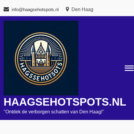
Naar
info@haagsehotspots.nl
Den Haag
de
inhoud
gaan
HAAGSEHOTSPOTS.NL
"Ontdek de verborgen schatten van Den Haag!"