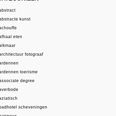
abstract
abstracte kunst
achouffe
afhaal eten
alkmaar
architectuur fotograaf
ardennen
ardennen toerisme
associate degree
averbode
aziatisch
badhotel scheveningen
banneux