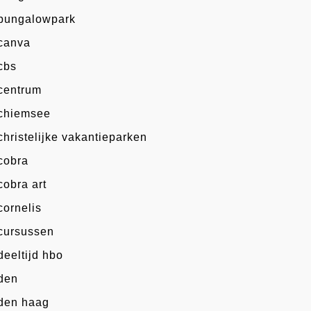
bungalowpark
canva
cbs
centrum
chiemsee
christelijke vakantieparken
cobra
cobra art
cornelis
cursussen
deeltijd hbo
den
den haag