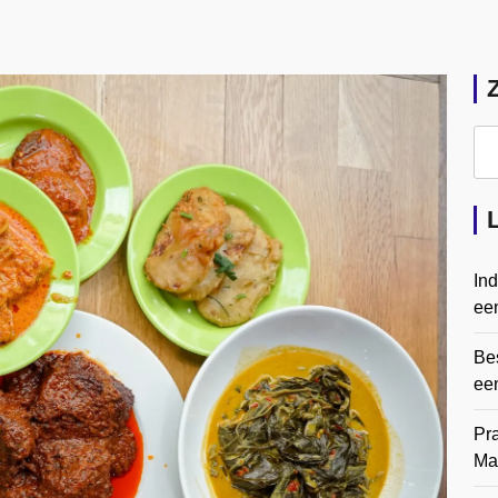
In
een
Bes
ee
Pr
Ma