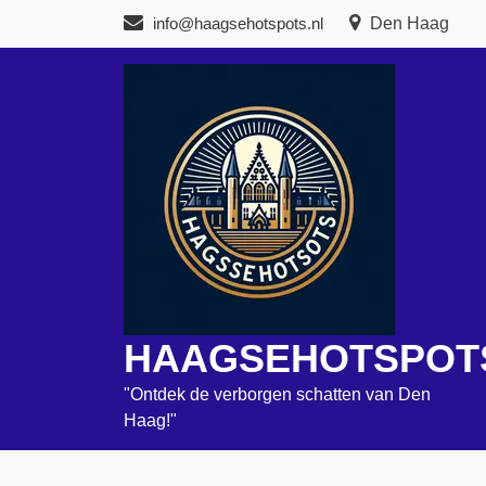
Naar
info@haagsehotspots.nl
Den Haag
de
inhoud
gaan
HAAGSEHOTSPOT
"Ontdek de verborgen schatten van Den
Haag!"