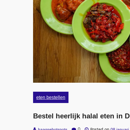
eten bestellen
Bestel heerlijk halal eten i
Posted on
0
haagsehotspots
08 januari