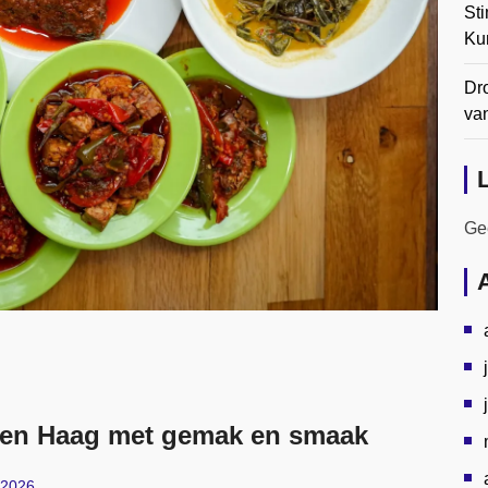
Sti
Ku
Dr
va
Gee
n Den Haag met gemak en smaak
 2026