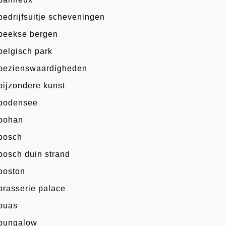
bedrijfsuitje scheveningen
beekse bergen
belgisch park
bezienswaardigheden
bijzondere kunst
bodensee
bohan
bosch
bosch duin strand
boston
brasserie palace
buas
bungalow