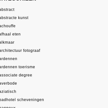
abstract
abstracte kunst
achouffe
afhaal eten
alkmaar
architectuur fotograaf
ardennen
ardennen toerisme
associate degree
averbode
aziatisch
badhotel scheveningen
banneux