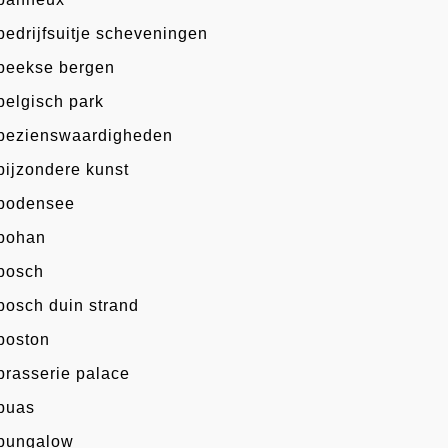
bedrijfsuitje scheveningen
beekse bergen
belgisch park
bezienswaardigheden
bijzondere kunst
bodensee
bohan
bosch
bosch duin strand
boston
brasserie palace
buas
bungalow