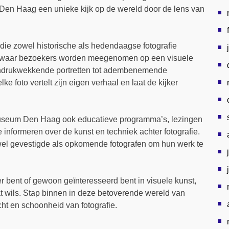
 Den Haag een unieke kijk op de wereld door de lens van
 die zowel historische als hedendaagse fotografie
k waar bezoekers worden meegenomen op een visuele
n indrukwekkende portretten tot adembenemende
e foto vertelt zijn eigen verhaal en laat de kijker
omuseum Den Haag ook educatieve programma’s, lezingen
 informeren over de kunst en techniek achter fotografie.
wel gevestigde als opkomende fotografen om hun werk te
er bent of gewoon geïnteresseerd bent in visuele kunst,
 wils. Stap binnen in deze betoverende wereld van
cht en schoonheid van fotografie.