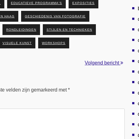
S
EDUCATIEVE PROGRAMMA'S
EXPOSITIES
EN HAAG
GESCHIEDENIS VAN FOTOGRAFIE
RONDLEIDINGEN
STIJLEN EN TECHNIEKEN
VISUELE KUNST
WORKSHOPS
Volgend bericht
ste velden zijn gemarkeerd met
*