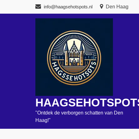
Naar
info@haagsehotspots.nl
Den Haag
de
inhoud
gaan
HAAGSEHOTSPOT
"Ontdek de verborgen schatten van Den
Haag!"