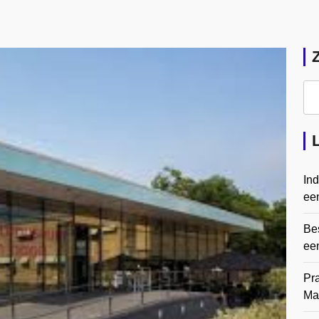
In
een
Bes
ee
Pr
Ma