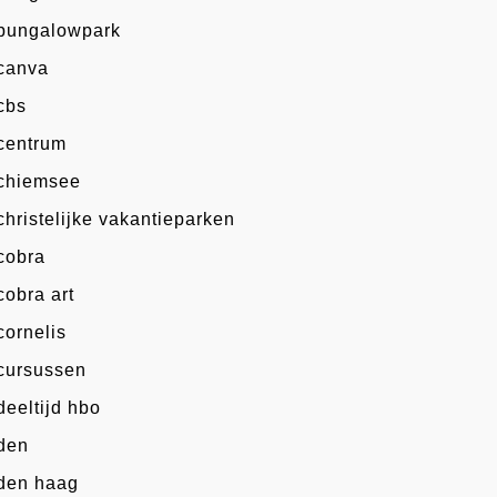
bungalowpark
canva
cbs
centrum
chiemsee
christelijke vakantieparken
cobra
cobra art
cornelis
cursussen
deeltijd hbo
den
den haag