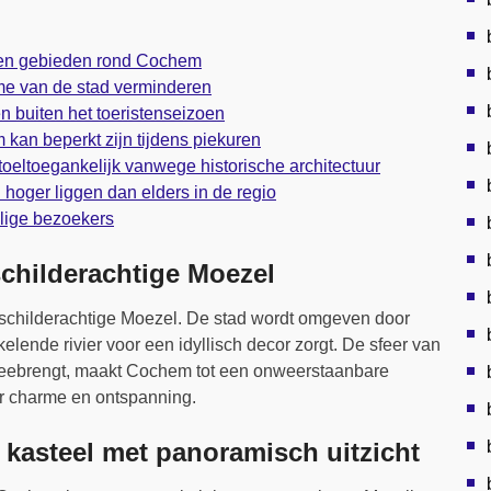
gen gebieden rond Cochem
e van de stad verminderen
en buiten het toeristenseizoen
kan beperkt zijn tijdens piekuren
toeltoegankelijk vanwege historische architectuur
 hoger liggen dan elders in de regio
alige bezoekers
schilderachtige Moezel
schilderachtige Moezel. De stad wordt omgeven door
elende rivier voor een idyllisch decor zorgt. De sfeer van
 meebrengt, maakt Cochem tot een onweerstaanbare
ar charme en ontspanning.
asteel met panoramisch uitzicht