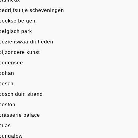
bedrijfsuitje scheveningen
beekse bergen
belgisch park
bezienswaardigheden
bijzondere kunst
bodensee
bohan
bosch
bosch duin strand
boston
brasserie palace
buas
bungalow