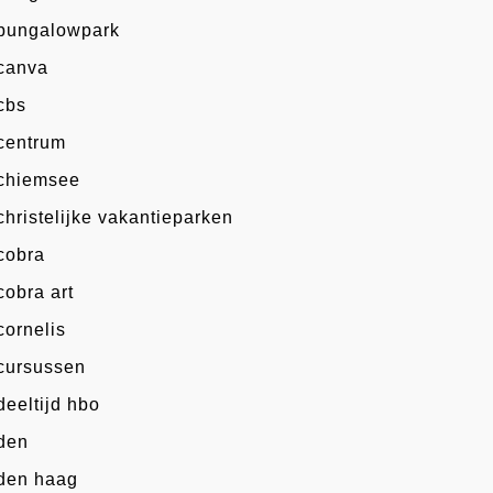
bungalowpark
canva
cbs
centrum
chiemsee
christelijke vakantieparken
cobra
cobra art
cornelis
cursussen
deeltijd hbo
den
den haag