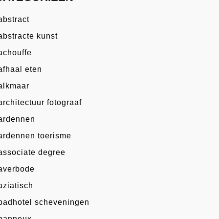
abstract
abstracte kunst
achouffe
afhaal eten
alkmaar
architectuur fotograaf
ardennen
ardennen toerisme
associate degree
averbode
aziatisch
badhotel scheveningen
banneux