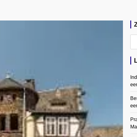
In
een
Bes
ee
Pr
Ma