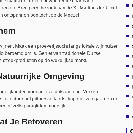
oude stadscentrum en bewonder de charmante
jdperken. Breng een bezoek aan de St. Martinus kerk met
 een ontspannen boottocht op de Moezel.
chem
ijnen. Maak een proeverijstocht langs lokale wijnhuizen
io beroemd om is. Geniet van traditionele Duitse
se streekproducten op de wekelijkse markt.
Natuurrijke Omgeving
ogelijkheden voor actieve ontspanning. Verken
tocht door het pittoreske landschap met wijngaarden en
oën of zelfs paragliden mogelijk.
t Je Betoveren