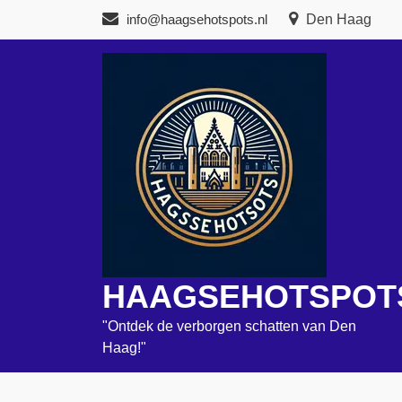
Naar
info@haagsehotspots.nl
Den Haag
de
inhoud
gaan
HAAGSEHOTSPOT
"Ontdek de verborgen schatten van Den
Haag!"