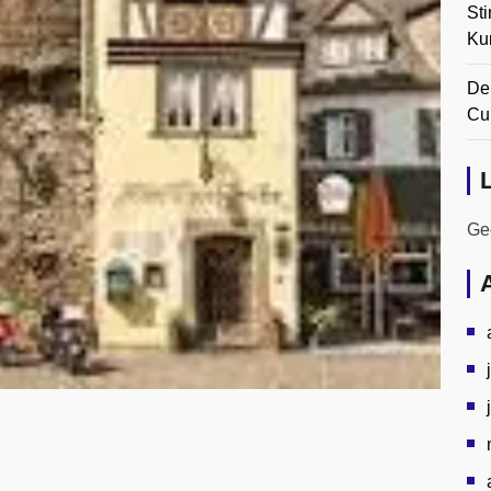
Sti
Ku
De
Cul
Gee