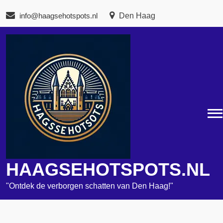
Naar
info@haagsehotspots.nl
Den Haag
de
inhoud
gaan
HAAGSEHOTSPOTS.NL
"Ontdek de verborgen schatten van Den Haag!"