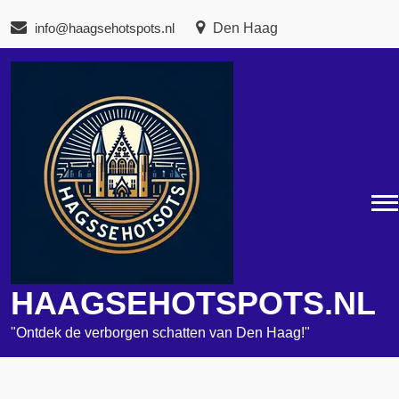
Naar
info@haagsehotspots.nl
Den Haag
de
inhoud
gaan
HAAGSEHOTSPOTS.NL
"Ontdek de verborgen schatten van Den Haag!"