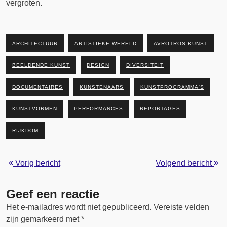
vergroten.
ARCHITECTUUR
ARTISTIEKE WERELD
AVROTROS KUNST
BEELDENDE KUNST
DESIGN
DIVERSITEIT
DOCUMENTAIRES
KUNSTENAARS
KUNSTPROGRAMMA'S
KUNSTVORMEN
PERFORMANCES
REPORTAGES
RIJKDOM
Vorig bericht
Volgend bericht
Geef een reactie
Het e-mailadres wordt niet gepubliceerd.
Vereiste velden
zijn gemarkeerd met
*