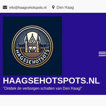
Naar
info@haagsehotspots.nl
Den Haag
de
inhoud
gaan
HAAGSEHOTSPOTS.NL
"Ontdek de verborgen schatten van Den Haag!"