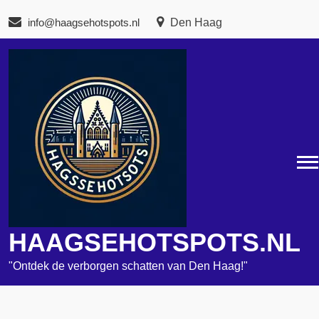
Naar
info@haagsehotspots.nl
Den Haag
de
inhoud
gaan
HAAGSEHOTSPOTS.NL
"Ontdek de verborgen schatten van Den Haag!"