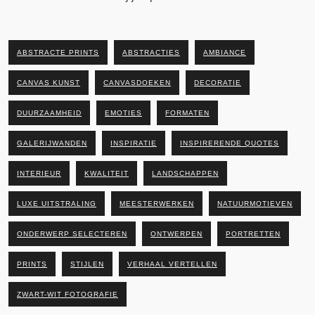
ABSTRACTE PRINTS
ABSTRACTIES
AMBIANCE
CANVAS KUNST
CANVASDOEKEN
DECORATIE
DUURZAAMHEID
EMOTIES
FORMATEN
GALERIJWANDEN
INSPIRATIE
INSPIRERENDE QUOTES
INTERIEUR
KWALITEIT
LANDSCHAPPEN
LUXE UITSTRALING
MEESTERWERKEN
NATUURMOTIEVEN
ONDERWERP SELECTEREN
ONTWERPEN
PORTRETTEN
PRINTS
STIJLEN
VERHAAL VERTELLEN
ZWART-WIT FOTOGRAFIE