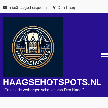
Naar
info@haagsehotspots.nl
Den Haag
de
inhoud
gaan
HAAGSEHOTSPOTS.NL
"Ontdek de verborgen schatten van Den Haag!"