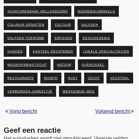
AVONTURENPARK HELLENDOORN
BOERDERIJWINKELS
CULINAIR GENIETEN
CULTUUR
DALFSEN
DALFSEN TOERISME
ERFGOED
GESCHIEDENIS
KANOËN
KASTEEL RECHTEREN
LOKALE SPECIALITEITEN
MOUNTAINBIKETOCHT
NATUUR
OVERIJSSEL
RESTAURANTS
RUIMTE
RUST
VECHT
VECHTDAL
VERBORGEN JUWEELTJE
WEEKENDJE WEG
Vorig bericht
Volgend bericht
Geef een reactie
Het e-mailadres wordt niet gepubliceerd.
Vereiste velden