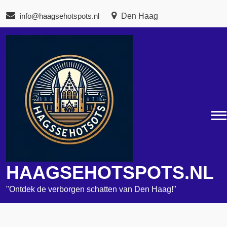
Naar
info@haagsehotspots.nl
Den Haag
de
inhoud
gaan
HAAGSEHOTSPOTS.NL
"Ontdek de verborgen schatten van Den Haag!"