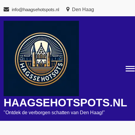
Naar
info@haagsehotspots.nl
Den Haag
de
inhoud
gaan
HAAGSEHOTSPOTS.NL
"Ontdek de verborgen schatten van Den Haag!"