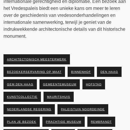
internationale gerechtigheid en diplomatie. Een bezoek aan
het Vredespaleis biedt een unieke kans om meer te leren
over de geschiedenis van vredesonderhandelingen en
internationale samenwerking, terwijl je geniet van de
indrukwekkende architectonische details van dit historische
monument.
ARCHITECTONISCH MEESTERWERK
BEZOEKERSERVARING OP MAAT
BINNENHOF
DEN HAAG
GEM DEN HAAG
GEMEENTEMUSEUM
HOFSTAD
KUNSTCOLLECTIE
MAURITSHUIS
NEDERLANDSE REGERING
PALEISTUIN NOORDEINDE
PLAN JE BEZOEK
PRACHTIGE MUSEUM
REMBRANDT