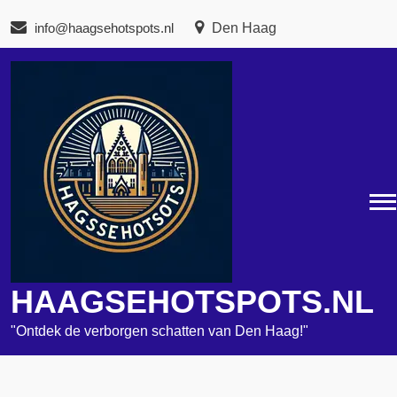
Naar
info@haagsehotspots.nl
Den Haag
de
inhoud
gaan
HAAGSEHOTSPOTS.NL
"Ontdek de verborgen schatten van Den Haag!"