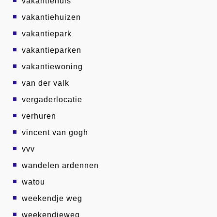
vakantiehuis
vakantiehuizen
vakantiepark
vakantieparken
vakantiewoning
van der valk
vergaderlocatie
verhuren
vincent van gogh
vvv
wandelen ardennen
watou
weekendje weg
weekendjeweg