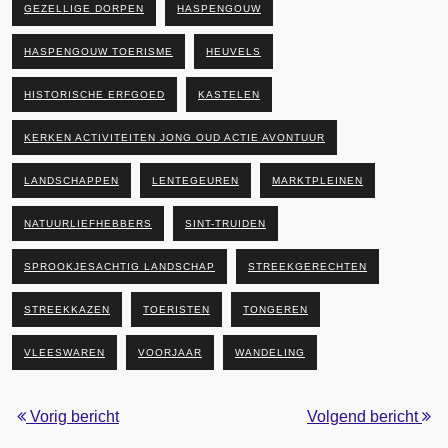
GEZELLIGE DORPEN
HASPENGOUW
HASPENGOUW TOERISME
HEUVELS
HISTORISCHE ERFGOED
KASTELEN
KERKEN ACTIVITEITEN JONG OUD ACTIE AVONTUUR
LANDSCHAPPEN
LENTEGEUREN
MARKTPLEINEN
NATUURLIEFHEBBERS
SINT-TRUIDEN
SPROOKJESACHTIG LANDSCHAP
STREEKGERECHTEN
STREEKKAZEN
TOERISTEN
TONGEREN
VLEESWAREN
VOORJAAR
WANDELING
Vorig bericht
Volgend bericht