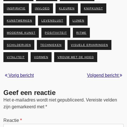
INSPIRATIE
INVLOED
KLEUREN
KNIPKUNST
KUNSTWERKEN
LEVENSLUST
LIJNEN
MODERNE KUNST
POSITIVITEIT
RITME
SCHILDERIJEN
TECHNIEKEN
VISUELE ERVARINGEN
VITALITEIT
VORMEN
VROUW MET DE HOED
Vorig bericht
Volgend bericht
Geef een reactie
Het e-mailadres wordt niet gepubliceerd.
Vereiste velden
zijn gemarkeerd met
*
Reactie
*