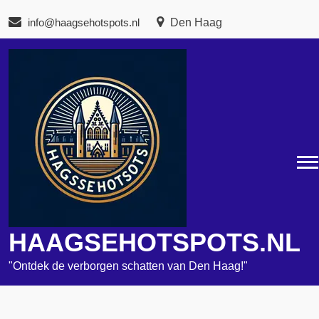
Naar
info@haagsehotspots.nl
Den Haag
de
inhoud
gaan
HAAGSEHOTSPOTS.NL
"Ontdek de verborgen schatten van Den Haag!"