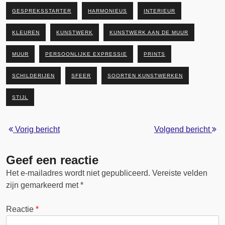
GESPREKSSTARTER
HARMONIEUS
INTERIEUR
KLEUREN
KUNSTWERK
KUNSTWERK AAN DE MUUR
MUUR
PERSOONLIJKE EXPRESSIE
PRINTS
SCHILDERIJEN
SFEER
SOORTEN KUNSTWERKEN
STIJL
Vorig bericht
Volgend bericht
Geef een reactie
Het e-mailadres wordt niet gepubliceerd.
Vereiste velden
zijn gemarkeerd met
*
Reactie
*