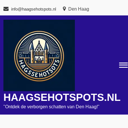
Naar
info@haagsehotspots.nl
Den Haag
de
inhoud
gaan
HAAGSEHOTSPOTS.NL
"Ontdek de verborgen schatten van Den Haag!"