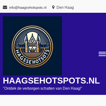
Naar
info@haagsehotspots.nl
Den Haag
de
inhoud
gaan
HAAGSEHOTSPOTS.NL
"Ontdek de verborgen schatten van Den Haag!"