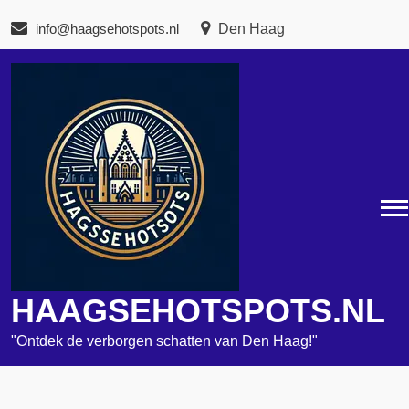
Naar
info@haagsehotspots.nl
Den Haag
de
inhoud
gaan
HAAGSEHOTSPOTS.NL
"Ontdek de verborgen schatten van Den Haag!"