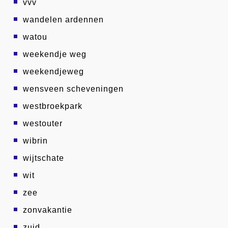
vvv
wandelen ardennen
watou
weekendje weg
weekendjeweg
wensveen scheveningen
westbroekpark
westouter
wibrin
wijtschate
wit
zee
zonvakantie
zuid