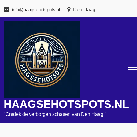
Naar
info@haagsehotspots.nl
Den Haag
de
inhoud
gaan
HAAGSEHOTSPOTS.NL
"Ontdek de verborgen schatten van Den Haag!"