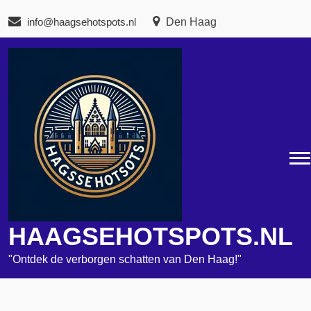
Naar
info@haagsehotspots.nl
Den Haag
de
inhoud
gaan
HAAGSEHOTSPOTS.NL
"Ontdek de verborgen schatten van Den Haag!"