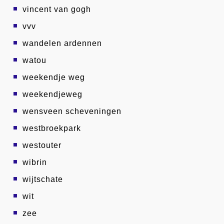
vincent van gogh
vvv
wandelen ardennen
watou
weekendje weg
weekendjeweg
wensveen scheveningen
westbroekpark
westouter
wibrin
wijtschate
wit
zee