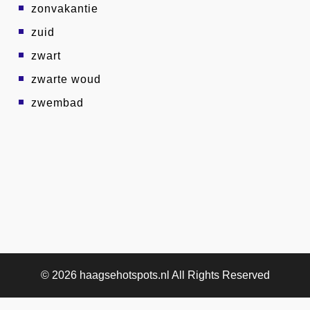
zonvakantie
zuid
zwart
zwarte woud
zwembad
© 2026
haagsehotspots.nl
All Rights Reserved