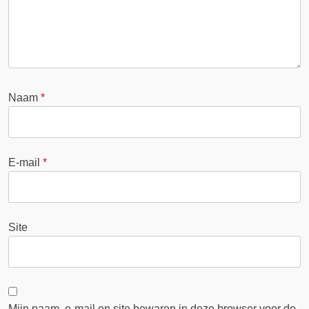
Naam
*
E-mail
*
Site
Mijn naam, e-mail en site bewaren in deze browser voor de