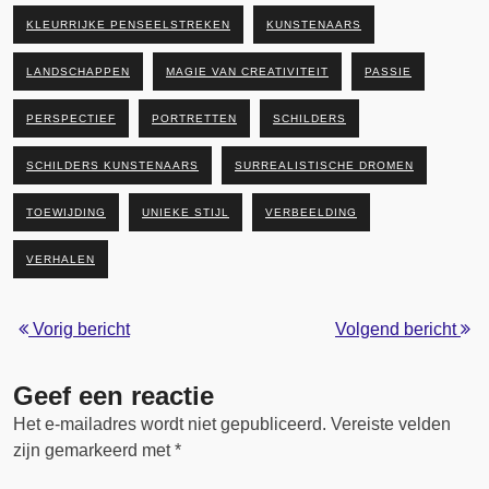
KLEURRIJKE PENSEELSTREKEN
KUNSTENAARS
LANDSCHAPPEN
MAGIE VAN CREATIVITEIT
PASSIE
PERSPECTIEF
PORTRETTEN
SCHILDERS
SCHILDERS KUNSTENAARS
SURREALISTISCHE DROMEN
TOEWIJDING
UNIEKE STIJL
VERBEELDING
VERHALEN
Vorig bericht
Volgend bericht
Geef een reactie
Het e-mailadres wordt niet gepubliceerd.
Vereiste velden
zijn gemarkeerd met
*