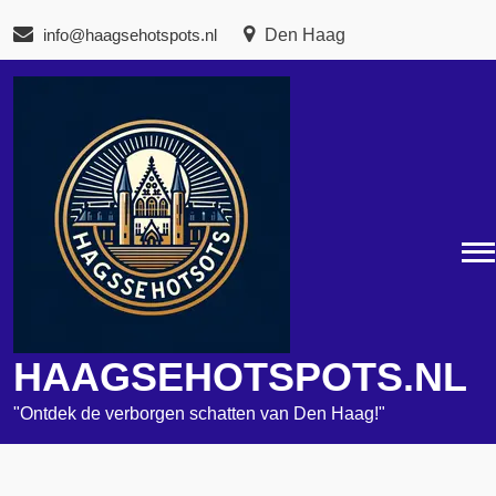
Naar
info@haagsehotspots.nl
Den Haag
de
inhoud
gaan
HAAGSEHOTSPOTS.NL
"Ontdek de verborgen schatten van Den Haag!"