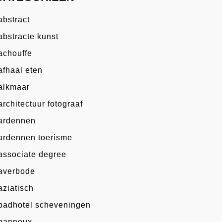
abstract
abstracte kunst
achouffe
afhaal eten
alkmaar
architectuur fotograaf
ardennen
ardennen toerisme
associate degree
averbode
aziatisch
badhotel scheveningen
banneux