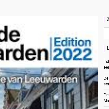
In
een
Bes
ee
Pr
Ma