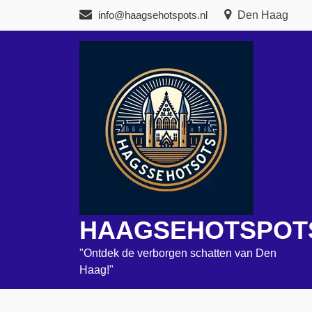
Naar
info@haagsehotspots.nl
Den Haag
de
inhoud
gaan
HAAGSEHOTSPOT
"Ontdek de verborgen schatten van Den
Haag!"