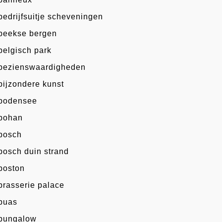
bedrijfsuitje scheveningen
beekse bergen
belgisch park
bezienswaardigheden
bijzondere kunst
bodensee
bohan
bosch
bosch duin strand
boston
brasserie palace
buas
bungalow