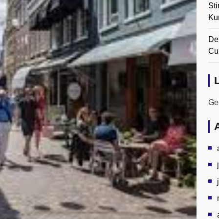
Sti
Ku
De
Cul
Gee