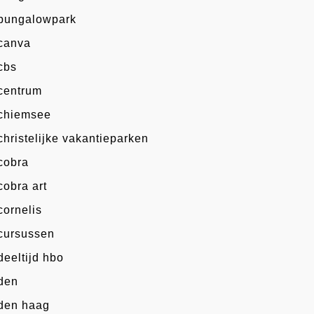
bungalowpark
canva
cbs
centrum
chiemsee
christelijke vakantieparken
cobra
cobra art
cornelis
cursussen
deeltijd hbo
den
den haag