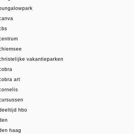
bungalowpark
canva
cbs
centrum
chiemsee
christelijke vakantieparken
cobra
cobra art
cornelis
cursussen
deeltijd hbo
den
den haag