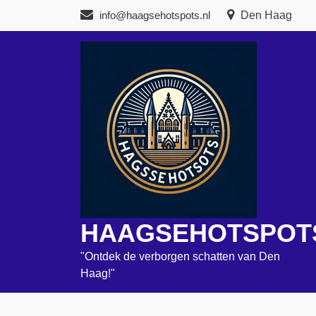
Naar
info@haagsehotspots.nl
Den Haag
de
inhoud
gaan
HAAGSEHOTSPOT
"Ontdek de verborgen schatten van Den
Haag!"