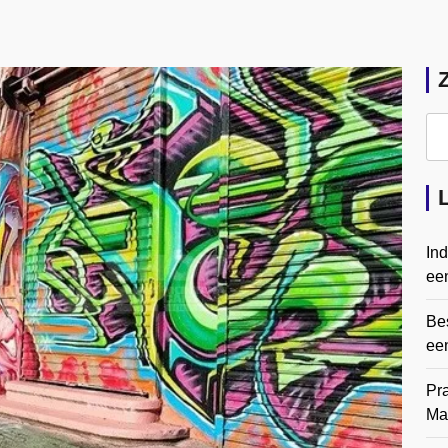
In
een
Bes
ee
Pr
Ma