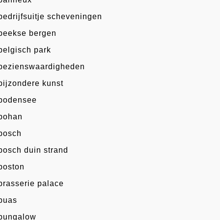
bedrijfsuitje scheveningen
beekse bergen
belgisch park
bezienswaardigheden
bijzondere kunst
bodensee
bohan
bosch
bosch duin strand
boston
brasserie palace
buas
bungalow