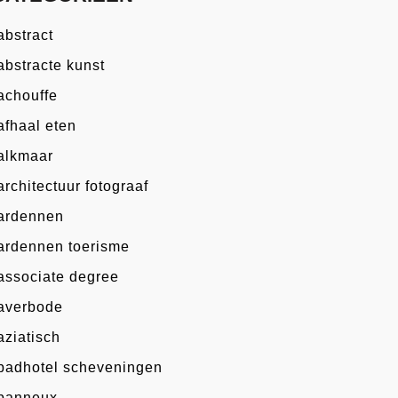
abstract
abstracte kunst
achouffe
afhaal eten
alkmaar
architectuur fotograaf
ardennen
ardennen toerisme
associate degree
averbode
aziatisch
badhotel scheveningen
banneux