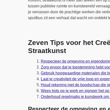
Kortom, straatkunst is meer dan alleen verf op
tussen publieke ruimte en kunstwereld vervaag
je verrassen door de prachtige werken die verb
spuitbus zit een verhaal dat wacht om ontdekt 
Zeven Tips voor het Cre
Straatkunst
Respecteer de omgeving en eigendomme
Zorg ervoor dat je toestemming hebt voo
Gebruik hoogwaardige materialen die b
Laat je creativiteit de vrije loop en expe
Houd rekening met de boodschap die je 
Wees trots op je werk en signeer het op
Onderhoud regelmatig je kunstwerk om h
Respecteer de omgeving en 