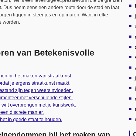
 beton; het is een levendige expressievorm die de grenzen
t. Dus neem eens een andere route door de stad en laat
orgen liggen in steegjes en op muren. Want in elke
te worden.
ëren van Betekenisvolle
n bij het maken van straatkunst.
rdat je ergens straatkunst maakt.
estand zijn tegen weersinvloeden.
rimenteer met verschillende stijlen.
wilt overbrengen met je kunstwerk.
 een discrete manier.
et in goede staat te houden.
eigendommen bij het maken van