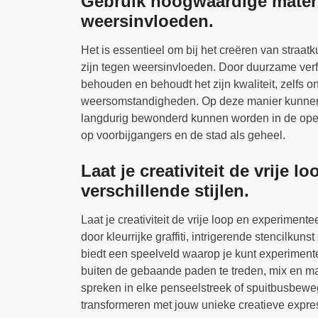
Gebruik hoogwaardige materi
weersinvloeden.
Het is essentieel om bij het creëren van straa
zijn tegen weersinvloeden. Door duurzame verf e
behouden en behoudt het zijn kwaliteit, zelfs o
weersomstandigheden. Op deze manier kunnen s
langdurig bewonderd kunnen worden in de ope
op voorbijgangers en de stad als geheel.
Laat je creativiteit de vrije 
verschillende stijlen.
Laat je creativiteit de vrije loop en experimente
door kleurrijke graffiti, intrigerende stencilkuns
biedt een speelveld waarop je kunt experimente
buiten de gebaande paden te treden, mix en mat
spreken in elke penseelstreek of spuitbusbewe
transformeren met jouw unieke creatieve expre