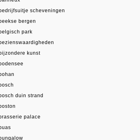
bedrijfsuitje scheveningen
beekse bergen
belgisch park
bezienswaardigheden
bijzondere kunst
bodensee
bohan
bosch
bosch duin strand
boston
brasserie palace
buas
bungalow