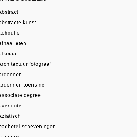
abstract
abstracte kunst
achouffe
afhaal eten
alkmaar
architectuur fotograaf
ardennen
ardennen toerisme
associate degree
averbode
aziatisch
badhotel scheveningen
banneux