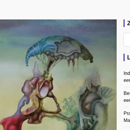
In
een
Bes
ee
Pr
Ma