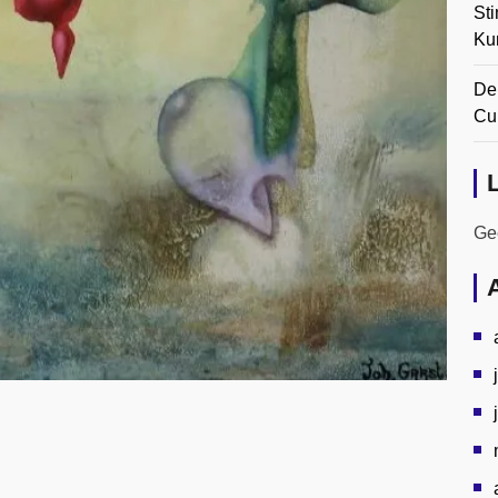
Sti
Ku
De
Cul
Gee