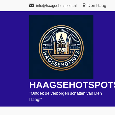
Naar
info@haagsehotspots.nl
Den Haag
de
inhoud
gaan
HAAGSEHOTSPOT
"Ontdek de verborgen schatten van Den
Haag!"