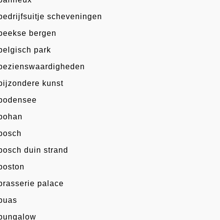
bedrijfsuitje scheveningen
beekse bergen
belgisch park
bezienswaardigheden
bijzondere kunst
bodensee
bohan
bosch
bosch duin strand
boston
brasserie palace
buas
bungalow