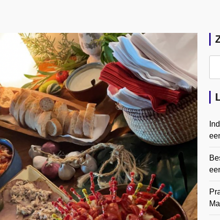
In
een
Bes
ee
Pr
Ma