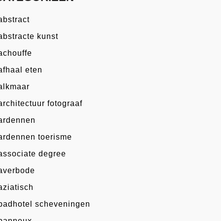
abstract
abstracte kunst
achouffe
afhaal eten
alkmaar
architectuur fotograaf
ardennen
ardennen toerisme
associate degree
averbode
aziatisch
badhotel scheveningen
banneux