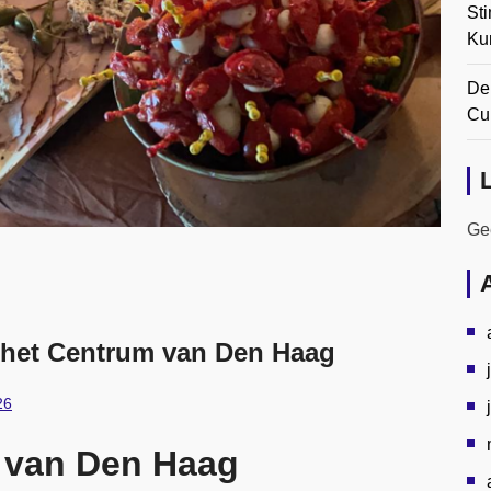
Sti
Ku
De
Cul
Gee
n het Centrum van Den Haag
26
m van Den Haag