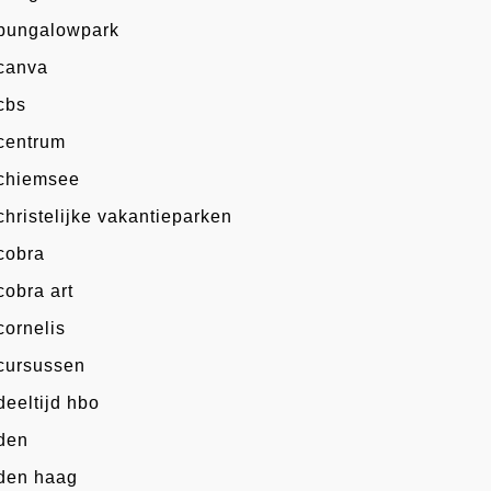
bungalowpark
canva
cbs
centrum
chiemsee
christelijke vakantieparken
cobra
cobra art
cornelis
cursussen
deeltijd hbo
den
den haag