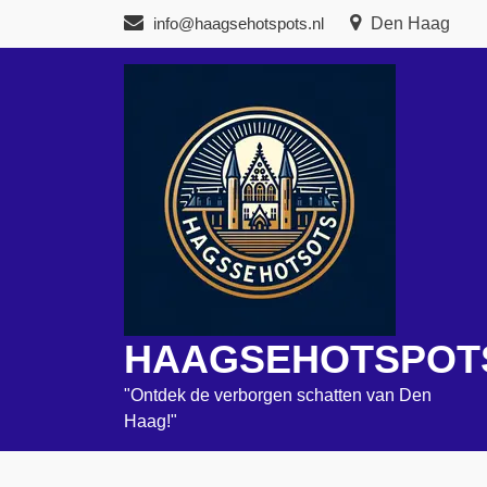
Naar
info@haagsehotspots.nl
Den Haag
de
inhoud
gaan
HAAGSEHOTSPOT
"Ontdek de verborgen schatten van Den
Haag!"