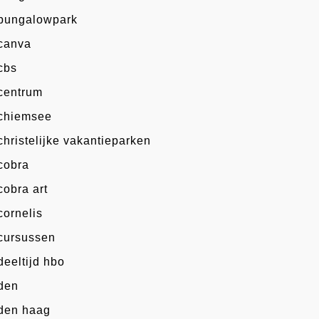
bungalowpark
canva
cbs
centrum
chiemsee
christelijke vakantieparken
cobra
cobra art
cornelis
cursussen
deeltijd hbo
den
den haag