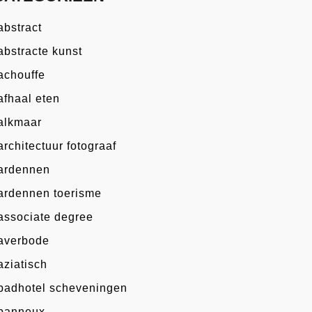
abstract
abstracte kunst
achouffe
afhaal eten
alkmaar
architectuur fotograaf
ardennen
ardennen toerisme
associate degree
averbode
aziatisch
badhotel scheveningen
banneux