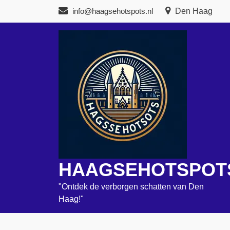
Naar
info@haagsehotspots.nl
Den Haag
de
inhoud
gaan
HAAGSEHOTSPOT
"Ontdek de verborgen schatten van Den
Haag!"