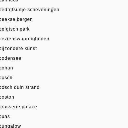
bedrijfsuitje scheveningen
beekse bergen
belgisch park
bezienswaardigheden
bijzondere kunst
bodensee
bohan
bosch
bosch duin strand
boston
brasserie palace
buas
bungalow