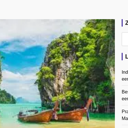
In
een
Bes
ee
Pr
Ma