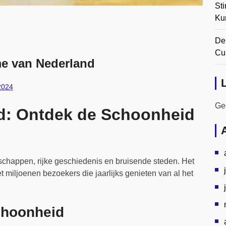
Sti
Ku
De
Cul
me van Nederland
2024
Gee
nd: Ontdek de Schoonheid
schappen, rijke geschiedenis en bruisende steden. Het
et miljoenen bezoekers die jaarlijks genieten van al het
choonheid