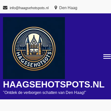
Naar
info@haagsehotspots.nl
Den Haag
de
inhoud
gaan
HAAGSEHOTSPOTS.NL
"Ontdek de verborgen schatten van Den Haag!"