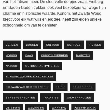
van het Titisee-meer. De sfeervolle dorpjes zoals Freiburg
en Baden-Baden trekken ook veel bezoekers vanwege hun
charme en historische waarde. Kortom, het Zwarte Woud
biedt voor elk wat wils en elk deel heeft zijn eigen unieke
schoonheid om van te genieten.
BERGEN
BOSSEN
CULTUUR
DORPJES
FIETSEN
HONING
KAAS
KUNSTNIJVERHEID
MARKTEN
NATUUR
OUTDOORACTIVITEITEN
SCHWARZWALDER KIRSCHTORTE
SCHWARZWÄLDER SCHINKEN
SKIËN
SKIGEBIEDEN
STREEKGERECHTEN
TRADITIES
VAKWERKHUIZEN
VALLEIEN
WANDELEN
WORSTEN
ZWARTE WOUD