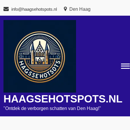
Naar
info@haagsehotspots.nl
Den Haag
de
inhoud
gaan
HAAGSEHOTSPOTS.NL
"Ontdek de verborgen schatten van Den Haag!"