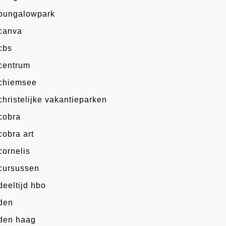
bungalowpark
canva
cbs
centrum
chiemsee
christelijke vakantieparken
cobra
cobra art
cornelis
cursussen
deeltijd hbo
den
den haag