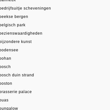
bedrijfsuitje scheveningen
beekse bergen
belgisch park
bezienswaardigheden
bijzondere kunst
bodensee
bohan
bosch
bosch duin strand
boston
brasserie palace
buas
bungalow