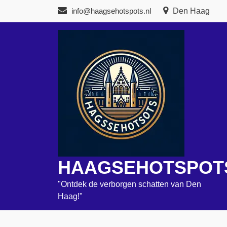
Naar
info@haagsehotspots.nl
Den Haag
de
inhoud
gaan
HAAGSEHOTSPOT
"Ontdek de verborgen schatten van Den
Haag!"