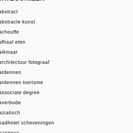
abstract
abstracte kunst
achouffe
afhaal eten
alkmaar
architectuur fotograaf
ardennen
ardennen toerisme
associate degree
averbode
aziatisch
badhotel scheveningen
banneux