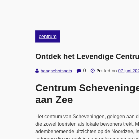
centrum
Ontdek het Levendige Centr
Posted on
0
haagsehotspots
07 juni 20
Centrum Scheveninge
aan Zee
Het centrum van Scheveningen, gelegen aan de
die zowel toeristen als lokale bewoners trekt. Me
adembenemende uitzichten op de Noordzee, is
iedereen die op zoek is naar ontspanning en v