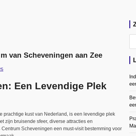
um van Scheveningen aan Zee
25
In
n: Een Levendige Plek
een
Bes
ee
 prachtige kust van Nederland, is een levendige plek
Pr
t zijn bruisende sfeer, diverse attracties en
Ma
 Centrum Scheveningen een must-visit bestemming voor
ermaak.