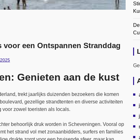
Sti
Ku
De
Cul
ps voor een Ontspannen Stranddag
 2025
Gee
en: Genieten aan de kust
rland, trekt jaarlijks duizenden bezoekers die komen
oulevard, gezellige strandtenten en diverse activiteiten
oor zowel toeristen als locals.
ter behoorlijk druk worden in Scheveningen. Vooral op
t het strand vol met zonaanbidders, surfers en families
ige drukte zorgt voor een bruisende sfeer, maar kan