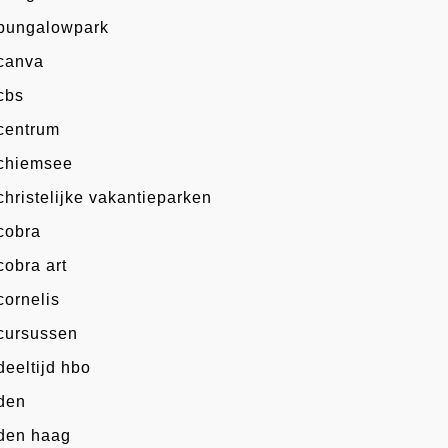
bungalowpark
canva
cbs
centrum
chiemsee
christelijke vakantieparken
cobra
cobra art
cornelis
cursussen
deeltijd hbo
den
den haag