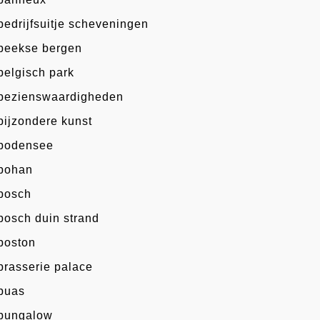
bedrijfsuitje scheveningen
beekse bergen
belgisch park
bezienswaardigheden
bijzondere kunst
bodensee
bohan
bosch
bosch duin strand
boston
brasserie palace
buas
bungalow