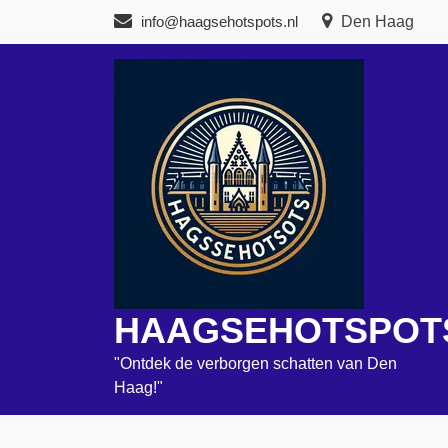
Naar
info@haagsehotspots.nl
Den Haag
de
inhoud
gaan
HAAGSEHOTSPOT
"Ontdek de verborgen schatten van Den
Haag!"