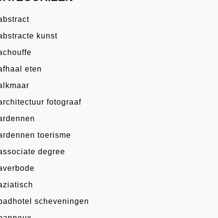
abstract
abstracte kunst
achouffe
afhaal eten
alkmaar
architectuur fotograaf
ardennen
ardennen toerisme
associate degree
averbode
aziatisch
badhotel scheveningen
banneux