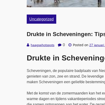
Uncategorized
Drukte in Scheveningen: Ti
Posted on
0
haagsehotspots
27 januari
Drukte in Schevening
Scheveningen, de populaire badplaats van Nede
genieten van zon, zee en strand. De levendige b
maken Scheveningen een geliefde bestemming v
Met de komst van de zomermaanden kan het ech
warme dagen en tijdens vakantieperiodes stroom
die samen ontspannen aan het water. De gezell