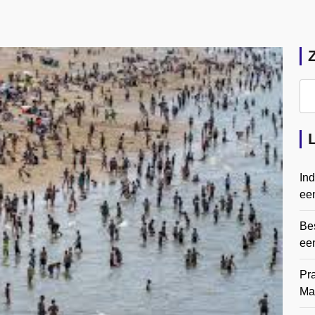
In
een
Bes
ee
Pr
Ma