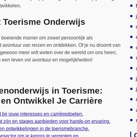
twikkelen.
et Toerisme Onderwijs
 boeiende manier om zowel persoonlijk als
het avontuur van reizen en ontdekken. Of je nu droomt van
of gewoon meer wilt weten over de wereld om ons heen;
ng een leven vol avontuur en mogelijkheden!
nenonderwijs in Toerisme:
 en Ontwikkel Je Carrière
 bij jouw interesses en carrièredoelen.
ht zijn en stages aanbieden voor hands-on ervaring.
s en ontwikkelingen in de toerismebranche.
esector om je kennis te vergroten en