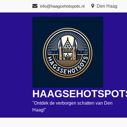
Naar
info@haagsehotspots.nl
Den Haag
de
inhoud
gaan
HAAGSEHOTSPOT
"Ontdek de verborgen schatten van Den
Haag!"