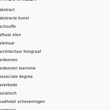
abstract
abstracte kunst
achouffe
afhaal eten
alkmaar
architectuur fotograaf
ardennen
ardennen toerisme
associate degree
averbode
aziatisch
badhotel scheveningen
banneux