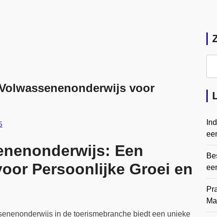
 Volwassenenonderwijs voor
In
5
een
enenonderwijs: Een
Bes
voor Persoonlijke Groei en
ee
Pr
Ma
senenonderwijs in de toerismebranche biedt een unieke