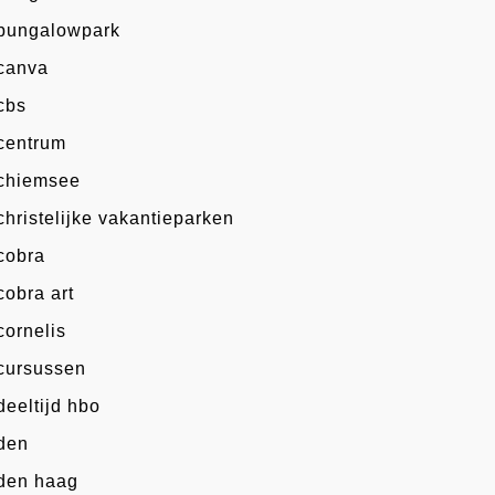
bungalowpark
canva
cbs
centrum
chiemsee
christelijke vakantieparken
cobra
cobra art
cornelis
cursussen
deeltijd hbo
den
den haag