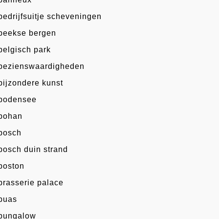
bedrijfsuitje scheveningen
beekse bergen
belgisch park
bezienswaardigheden
bijzondere kunst
bodensee
bohan
bosch
bosch duin strand
boston
brasserie palace
buas
bungalow